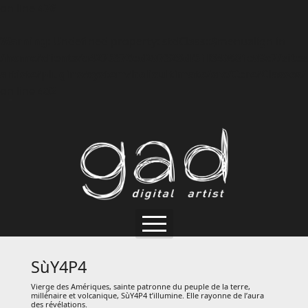
on line
476
Warning
: Undefined property: stdClass::$menualign in
/home/clients/a4275376ed207328df51f840681c09c7/sites
artiste/plugins/system/helixultimate/src/Core/Classe
on line
482
"1D3NT1T3"
SùY4P4
"ELLES'ACE"
Vierge des Amériques, sainte patronne du peuple de la terre,
millénaire et volcanique, SùY4P4 t’illumine. Elle rayonne de l’aura
des révélations.