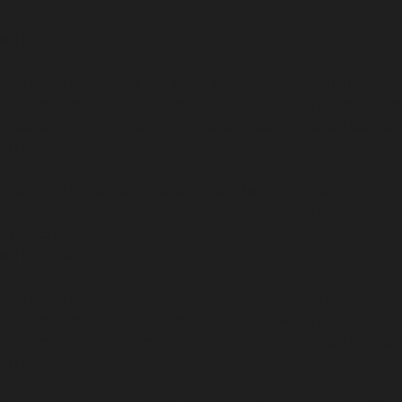
artiste/plugins/system/helixultimate/src/Core/Classe
on line
471
Warning
: Undefined property: stdClass::$menualign in
/home/clients/a4275376ed207328df51f840681c09c7/sites
artiste/plugins/system/helixultimate/src/Core/Classe
on line
476
Warning
: Undefined property: stdClass::$menualign in
/home/clients/a4275376ed207328df51f840681c09c7/sites
artiste/plugins/system/helixultimate/src/Core/Classe
on line
482
Warning
: Undefined property: stdClass::$width in
/home/clients/a4275376ed207328df51f840681c09c7/sites
artiste/plugins/system/helixultimate/src/Core/Classe
on line
468