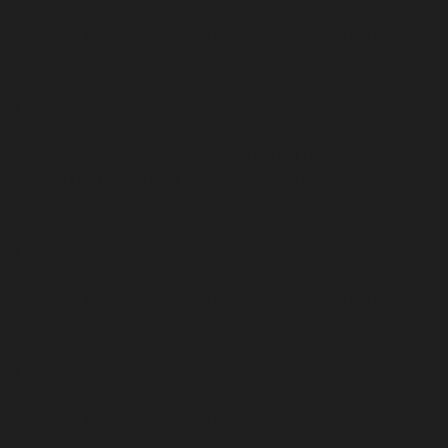
Warning
: Undefined property: stdClass::$width in
/home/clients/a4275376ed207328df51f840681c09c7/sites
artiste/plugins/system/helixultimate/src/Core/Classe
on line
468
Deprecated
: preg_match(): Passing null to parameter #2
($subject) of type string is deprecated in
/home/clients/a4275376ed207328df51f840681c09c7/sites
artiste/plugins/system/helixultimate/src/Core/Classe
on line
468
Warning
: Undefined property: stdClass::$width in
/home/clients/a4275376ed207328df51f840681c09c7/sites
artiste/plugins/system/helixultimate/src/Core/Classe
on line
468
Warning
: Undefined property: stdClass::$menualign in
/home/clients/a4275376ed207328df51f840681c09c7/sites