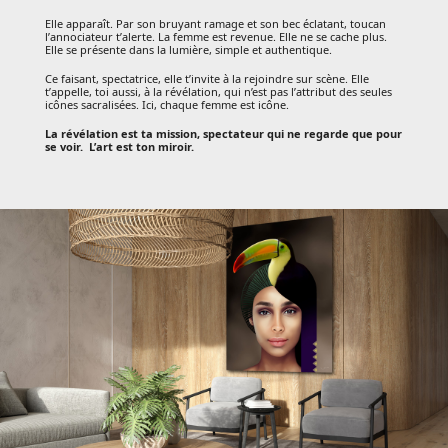
"MEMOIRE & MOI"
Elle apparaît. Par son bruyant ramage et son bec éclatant, toucan
"ICON"
l’annociateur t’alerte. La femme est revenue. Elle ne se cache plus.
Elle se présente dans la lumière, simple et authentique.
"POW !"
Ce faisant, spectatrice, elle t’invite à la rejoindre sur scène. Elle
t’appelle, toi aussi, à la révélation, qui n’est pas l’attribut des seules
icônes sacralisées. Ici, chaque femme est icône.
Gad
La révélation est ta mission, spectateur qui ne regarde que pour
se voir. L’art est ton miroir.
Expo
Presse
Contact