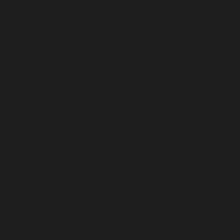
Deprecated
: preg_match(): Passing null to parameter #2
($subject) of type string is deprecated in
/home/clients/a4275376ed207328df51f840681c09c7/sites
artiste/plugins/system/helixultimate/src/Core/Classe
on line
468
Warning
: Undefined property: stdClass::$width in
/home/clients/a4275376ed207328df51f840681c09c7/sites
artiste/plugins/system/helixultimate/src/Core/Classe
on line
468
Warning
: Undefined property: stdClass::$menualign in
/home/clients/a4275376ed207328df51f840681c09c7/sites
artiste/plugins/system/helixultimate/src/Core/Classe
on line
471
Warning
: Undefined property: stdClass::$menualign in
/home/clients/a4275376ed207328df51f840681c09c7/sites
artiste/plugins/system/helixultimate/src/Core/Classe